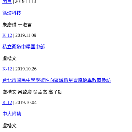
節目
|
2019.11.13
循環科技
朱慶琪 于淑君
K-12
|
2019.11.09
私立衛道中學國中部
盧楷文
K-12
|
2019.10.26
台北市國民中學學術性向區域衛星資賦優異教育參訪
盧楷文 呂致廣 吳孟杰 高子勛
K-12
|
2019.10.04
中大附幼
盧楷文