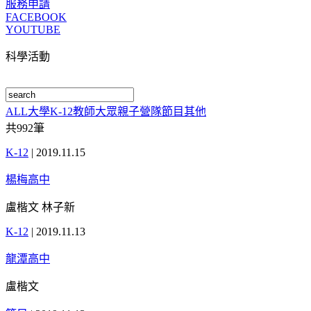
服務申請
FACEBOOK
YOUTUBE
科學活動
ALL
大學
K-12
教師
大眾
親子
營隊
節目
其他
共
992
筆
K-12
|
2019.11.15
楊梅高中
盧楷文 林子新
K-12
|
2019.11.13
龍潭高中
盧楷文