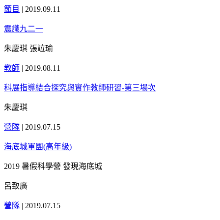
節目
|
2019.09.11
震識九二一
朱慶琪 張竝瑜
教師
|
2019.08.11
科展指導結合探究與實作教師研習-第三場次
朱慶琪
營隊
|
2019.07.15
海底城軍團(高年級)
2019 暑假科學營 發現海底城
呂致廣
營隊
|
2019.07.15